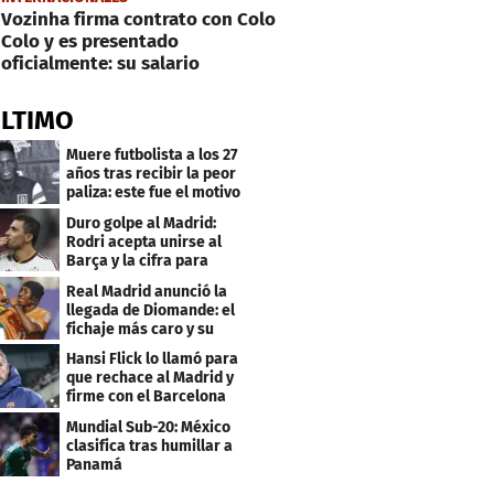
Vozinha firma contrato con Colo
Colo y es presentado
oficialmente: su salario
ÚLTIMO
Muere futbolista a los 27
años tras recibir la peor
paliza: este fue el motivo
Duro golpe al Madrid:
Rodri acepta unirse al
Barça y la cifra para
cerrar su fichaje
Real Madrid anunció la
llegada de Diomande: el
fichaje más caro y su
contrato
Hansi Flick lo llamó para
que rechace al Madrid y
firme con el Barcelona
Mundial Sub-20: México
clasifica tras humillar a
Panamá