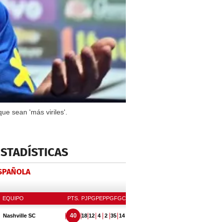
e sean 'más viriles'.
ESTADÍSTICAS
ESPAÑOLA