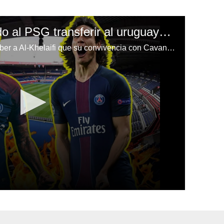
¡Neymar habría exigido al PSG transferir al uruguayo Cavani!
El delantero brasileño le hizo saber a Al-Khelaifi que su convivencia con Cavani no es la ideal.