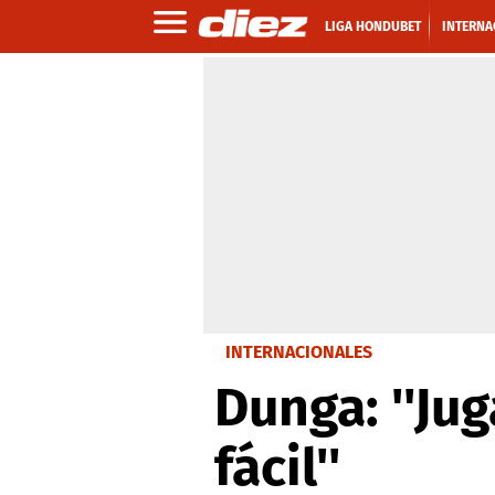
LIGA HONDUBET
INTERNA
INTERNACIONALES
Dunga: ''Ju
fácil''