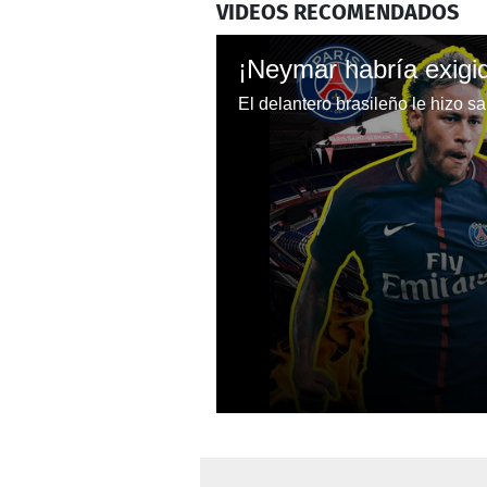
VIDEOS RECOMENDADOS
0
seconds
of
51