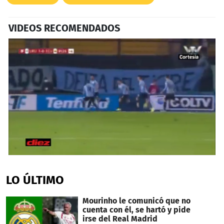
VIDEOS RECOMENDADOS
0
seconds
of
LO ÚLTIMO
1
minute,
15
Mourinho le comunicó que no
seconds
cuenta con él, se hartó y pide
irse del Real Madrid