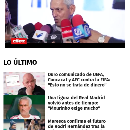
0
seconds
of
LO ÚLTIMO
4
minutes,
2
Duro comunicado de UEFA,
seconds
Concacaf y AFC contra la FIFA:
"Esto no se trata de dinero"
Una figura del Real Madrid
volvió antes de tiempo:
"Mourinho exige mucho"
Maresca confirma el futuro
de Rodri Hernández tras la