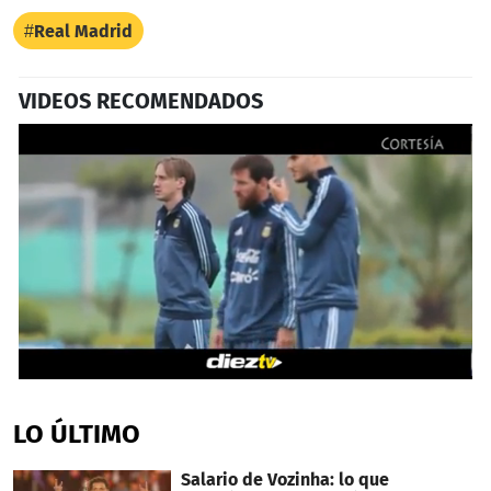
Real Madrid
VIDEOS RECOMENDADOS
0
seconds
of
LO ÚLTIMO
24
seconds
Salario de Vozinha: lo que