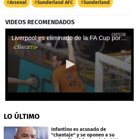
Arsenal
Sunderland AFC
Sunderland
VIDEOS RECOMENDADOS
Liverpool es eliminado de la FA Cup por el Wolverhampton
0
seconds
of
LO ÚLTIMO
1
minute,
15
Infantino es acusado de
seconds
"chantaje" y se oponen a su