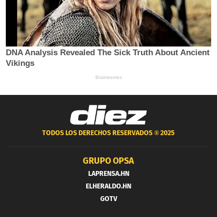
TODOS LOS DERECHOS RESERVADOS ®
2025
GRUPO OPSA
LAPRENSA.HN
ELHERALDO.HN
GOTV