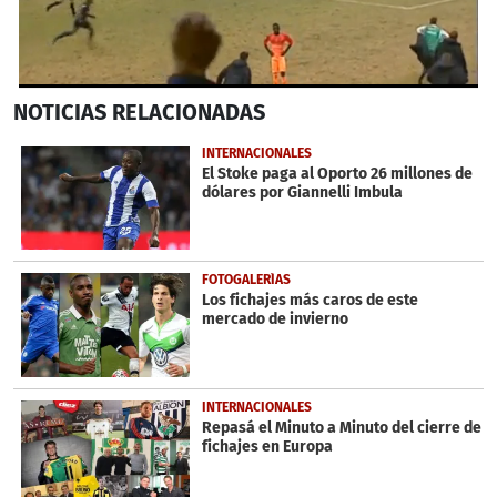
0
NOTICIAS
RELACIONADAS
seconds
of
37
INTERNACIONALES
seconds
El Stoke paga al Oporto 26 millones de
dólares por Giannelli Imbula
FOTOGALERÍAS
Los fichajes más caros de este
mercado de invierno
INTERNACIONALES
Repasá el Minuto a Minuto del cierre de
fichajes en Europa