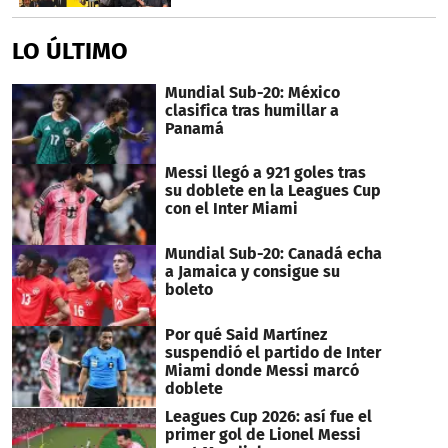
LO ÚLTIMO
Mundial Sub-20: México
clasifica tras humillar a
Panamá
Messi llegó a 921 goles tras
su doblete en la Leagues Cup
con el Inter Miami
Mundial Sub-20: Canadá echa
a Jamaica y consigue su
boleto
Por qué Said Martínez
suspendió el partido de Inter
Miami donde Messi marcó
doblete
Leagues Cup 2026: así fue el
primer gol de Lionel Messi