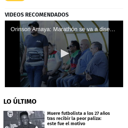
VIDEOS RECOMENDADOS
Orinson Amaya: Marathón se va a diseñar para pelear el título
0
seconds
of
LO ÚLTIMO
50
seconds
Muere futbolista a los 27 años
tras recibir la peor paliza:
este fue el motivo