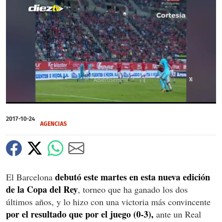
X
X
X
0
seconds
2017-10-24
of
AGENCIAS
26
seconds
debutó este martes en esta nueva edición
El Barcelona
de la Copa del Rey
, torneo que ha ganado los dos
últimos años, y lo hizo con una victoria más convincente
por el resultado que por el juego (0-3),
ante un Real