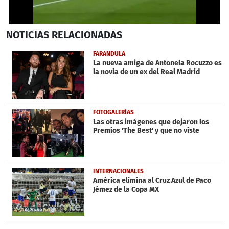
0
NOTICIAS
RELACIONADAS
seconds
of
2
FARÁNDULA
minutes,
La nueva amiga de Antonela Rocuzzo es
52
la novia de un ex del Real Madrid
seconds
FOTOGALERÍAS
Las otras imágenes que dejaron los
Premios 'The Best' y que no viste
INTERNACIONALES
América elimina al Cruz Azul de Paco
Jémez de la Copa MX