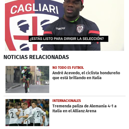
0
NOTICIAS
RELACIONADAS
seconds
of
3
NO TODO ES FUTBOL
minutes,
André Acevedo, el ciclista hondureño
25
que está brillando en Italia
seconds
INTERNACIONALES
Tremenda paliza de Alemania 4-1 a
Italia en el Allianz Arena