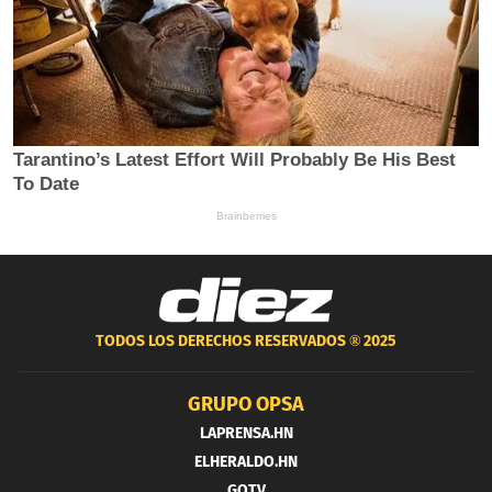
TODOS LOS DERECHOS RESERVADOS ®
2025
GRUPO OPSA
LAPRENSA.HN
ELHERALDO.HN
GOTV