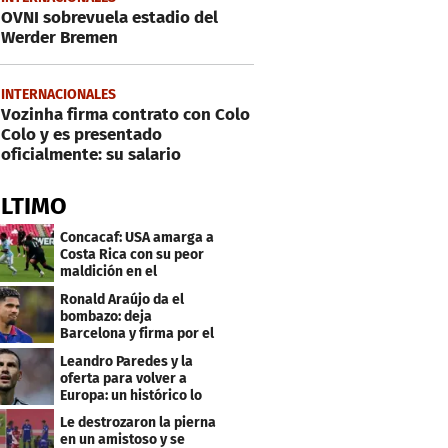
OVNI sobrevuela estadio del
Werder Bremen
INTERNACIONALES
Vozinha firma contrato con Colo
Colo y es presentado
oficialmente: su salario
ÚLTIMO
Concacaf: USA amarga a
Costa Rica con su peor
maldición en el
premundial Sub-20
Ronald Araújo da el
bombazo: deja
Barcelona y firma por el
club menos pensado
Leandro Paredes y la
oferta para volver a
Europa: un histórico lo
quiere comprar
Le destrozaron la pierna
en un amistoso y se