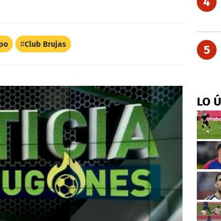
4
po
Club Brujas
5
LO 