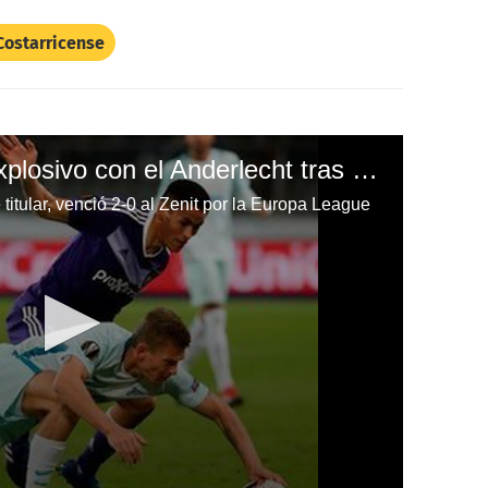
Costarricense
Andy Najar regresó explosivo con el Anderlecht tras la lesión de rodilla de hace tres semanas
titular, venció 2-0 al Zenit por la Europa League