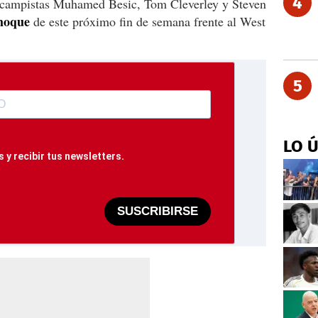
4
rocampistas Muhamed Besic, Tom Cleverley y Steven
choque
de este próximo fin de semana frente al West
5
LO 
 y recibir tus newsletters.
SUSCRIBIRSE