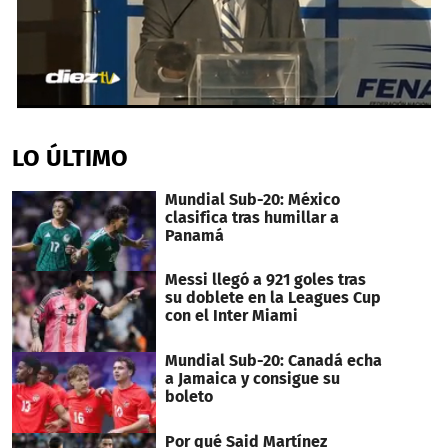
0
seconds
of
LO ÚLTIMO
3
minutes,
17
Mundial Sub-20: México
seconds
clasifica tras humillar a
Panamá
Messi llegó a 921 goles tras
su doblete en la Leagues Cup
con el Inter Miami
Mundial Sub-20: Canadá echa
a Jamaica y consigue su
boleto
Por qué Said Martínez