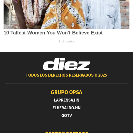
TODOS LOS DERECHOS RESERVADOS ®
2025
GRUPO OPSA
LAPRENSA.HN
ELHERALDO.HN
GOTV