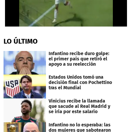
0
seconds
of
LO ÚLTIMO
1
minute,
33
Infantino recibe duro golpe:
seconds
el primer país que retiró el
apoyo a su reelección
Estados Unidos tomó una
decisión final con Pochettino
tras el Mundial
Vinicius recibe la llamada
que sacude al Real Madrid y
se iría por este salario
Infantino no lo esperaba: las
dos mujeres que sabotearon