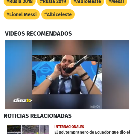
Rusia 2018
Rusia 2019
Albiceleste
Messi
Lionel Messi
Albiceleste
VIDEOS RECOMENDADOS
0
NOTICIAS
RELACIONADAS
seconds
of
1
INTERNACIONALES
minute,
El gol tempranero de Ecuador que dio el