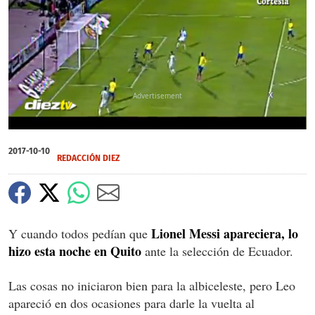
X
0
seconds
2017-10-10
of
REDACCIÓN DIEZ
1
minute,
5
seconds
Lionel Messi apareciera, lo
Y cuando todos pedían que
hizo esta noche en Quito
ante la selección de Ecuador.
Las cosas no iniciaron bien para la albiceleste, pero Leo
apareció en dos ocasiones para darle la vuelta al