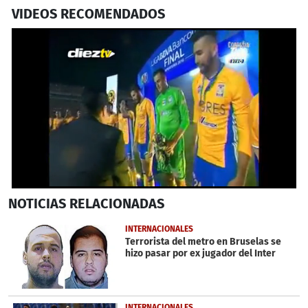
VIDEOS RECOMENDADOS
0
NOTICIAS
RELACIONADAS
seconds
of
1
INTERNACIONALES
minute,
Terrorista del metro en Bruselas se
20
hizo pasar por ex jugador del Inter
seconds
INTERNACIONALES