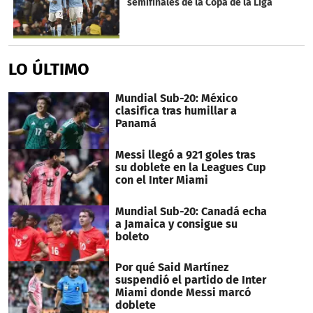
semifinales de la Copa de la Liga
LO ÚLTIMO
Mundial Sub-20: México
clasifica tras humillar a
Panamá
Messi llegó a 921 goles tras
su doblete en la Leagues Cup
con el Inter Miami
Mundial Sub-20: Canadá echa
a Jamaica y consigue su
boleto
Por qué Said Martínez
suspendió el partido de Inter
Miami donde Messi marcó
doblete