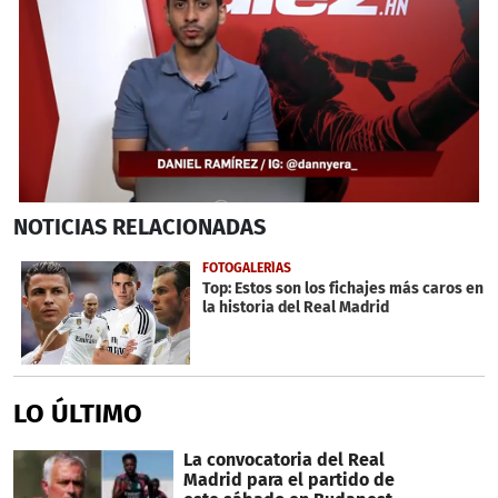
0
NOTICIAS
RELACIONADAS
seconds
of
3
FOTOGALERÍAS
minutes,
Top: Estos son los fichajes más caros en
13
la historia del Real Madrid
seconds
LO ÚLTIMO
La convocatoria del Real
Madrid para el partido de