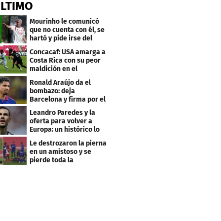
ÚLTIMO
Mourinho le comunicó
que no cuenta con él, se
hartó y pide irse del
Real Madrid
Concacaf: USA amarga a
Costa Rica con su peor
maldición en el
premundial Sub-20
Ronald Araújo da el
bombazo: deja
Barcelona y firma por el
club menos pensado
Leandro Paredes y la
oferta para volver a
Europa: un histórico lo
quiere comprar
Le destrozaron la pierna
en un amistoso y se
pierde toda la
temporada en LaLiga