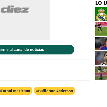
LO 
irme al canal de noticias
Futbol mexicano
Guillermo Anderson