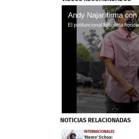
0
NOTICIAS
RELACIONADAS
seconds
of
1
INTERNACIONALES
minute,
'Memo' Ochoa: