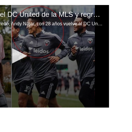
Andy Najar firma con el DC United de la MLS y regresa al club ocho años después
El polifuncional futbolista hondureño, Andy Najar, con 28 años vuelve al DC United. Donde todo comenzó.