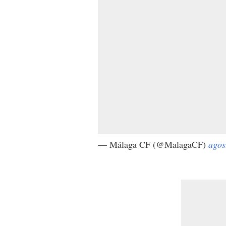
— Málaga CF (@MalagaCF)
agos