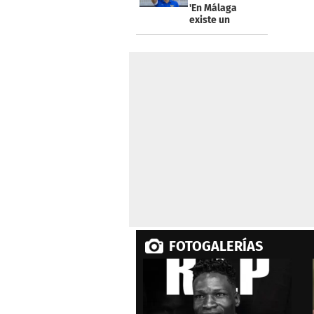
54
'En Málaga
seconds
Volume
existe un
0%
proyecto
interesante'
FOTOGALERÍAS