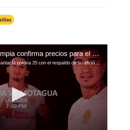
sillas
¡Fiesta Merengue! Olimpia confirma precios para el partido de la gran final ante Motagua en el estadio Ceibeño
El conjunto merengue quiere levantar la corona 35 con el respaldo de su afición en la ciudad de La Ceiba y así confirmó la boletería.