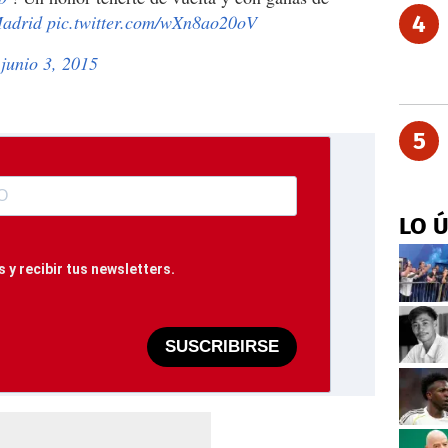
adrid
pic.twitter.com/wXn8ao20oV
4
)
junio 3, 2015
5
LO 
 y recibir tus newsletters.
SUSCRIBIRSE