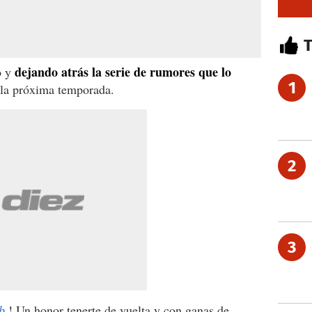
dejando atrás la serie de rumores que lo
o y
1
la próxima temporada.
2
3
b
! Un honor tenerte de vuelta y con ganas de