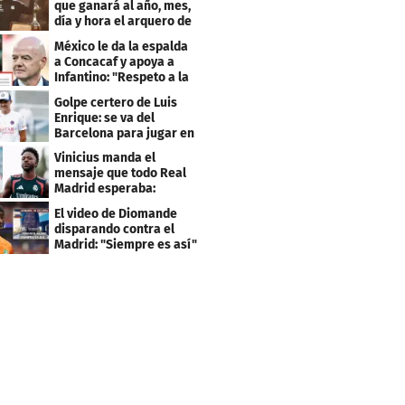
que ganará al año, mes,
día y hora el arquero de
Cabo Verde
México le da la espalda
a Concacaf y apoya a
Infantino: "Respeto a la
gobernanza"
Golpe certero de Luis
Enrique: se va del
Barcelona para jugar en
el PSG
Vinicius manda el
mensaje que todo Real
Madrid esperaba:
"Mourinho..."
El video de Diomande
disparando contra el
Madrid: "Siempre es así"