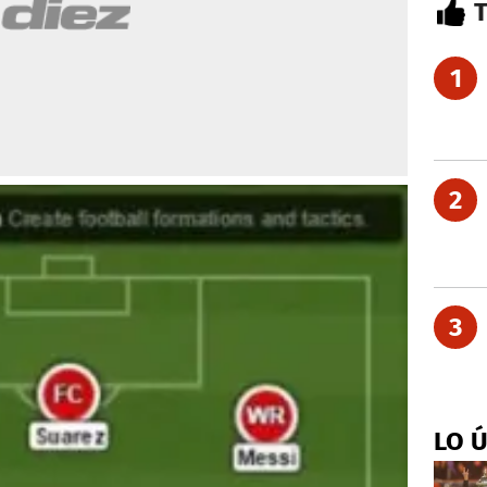
1
2
3
LO 