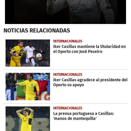
0
NOTICIAS
RELACIONADAS
seconds
of
50
INTERNACIONALES
seconds
Iker Casillas mantiene la titularidad en
el Oporto con José Peseiro
INTERNACIONALES
Iker Casillas agradece al presidente del
Oporto su apoyo
INTERNACIONALES
La prensa portuguesa a Casillas:
'manos de mantequilla'