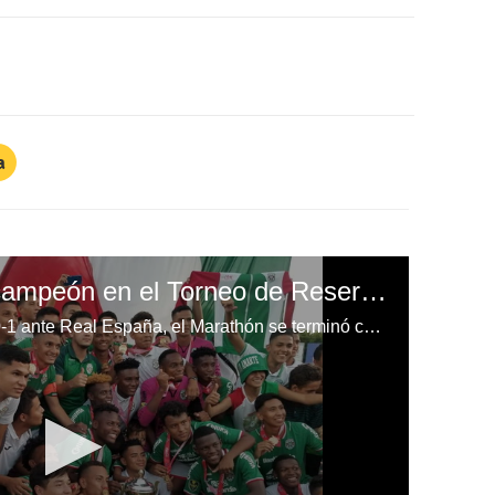
a
Marathón se corona campeón en el Torneo de Reservas en Honduras
Pese a caer derrotado en casa 0-1 ante Real España, el Marathón se terminó coronando campeón en el campeonato Apertura 2019 en el Torneo de Reservas gracias al 0-3 que sacó en el encuentro de ida.