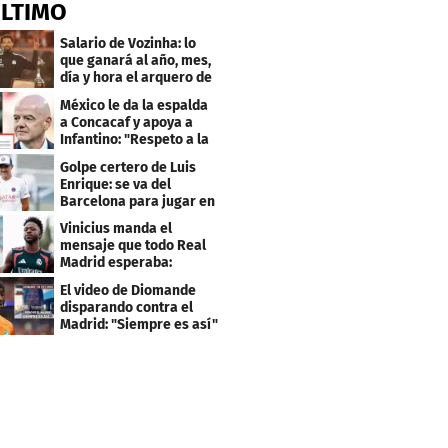
ÚLTIMO
Salario de Vozinha: lo
que ganará al año, mes,
día y hora el arquero de
Cabo Verde
México le da la espalda
a Concacaf y apoya a
Infantino: "Respeto a la
gobernanza"
Golpe certero de Luis
Enrique: se va del
Barcelona para jugar en
el PSG
Vinicius manda el
mensaje que todo Real
Madrid esperaba:
"Mourinho..."
El video de Diomande
disparando contra el
Madrid: "Siempre es así"