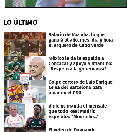
0
seconds
of
LO ÚLTIMO
50
seconds
Salario de Vozinha: lo que
ganará al año, mes, día y hora
el arquero de Cabo Verde
México le da la espalda a
Concacaf y apoya a Infantino:
"Respeto a la gobernanza"
Golpe certero de Luis Enrique:
se va del Barcelona para
jugar en el PSG
Vinicius manda el mensaje
que todo Real Madrid
esperaba: "Mourinho..."
El video de Diomande