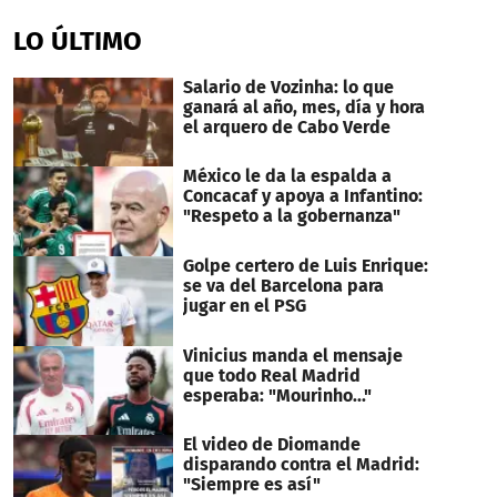
seconds
of
LO ÚLTIMO
1
minute,
24
Salario de Vozinha: lo que
seconds
ganará al año, mes, día y hora
el arquero de Cabo Verde
México le da la espalda a
Concacaf y apoya a Infantino:
"Respeto a la gobernanza"
Golpe certero de Luis Enrique:
se va del Barcelona para
jugar en el PSG
Vinicius manda el mensaje
que todo Real Madrid
esperaba: "Mourinho..."
El video de Diomande
disparando contra el Madrid:
"Siempre es así"