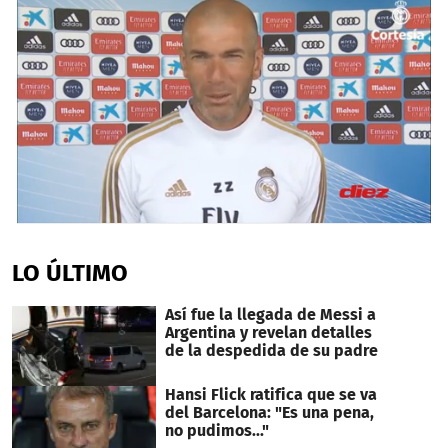
0
seconds
of
LO ÚLTIMO
1
minute,
51
Así fue la llegada de Messi a
seconds
Argentina y revelan detalles
de la despedida de su padre
Hansi Flick ratifica que se va
del Barcelona: "Es una pena,
no pudimos..."