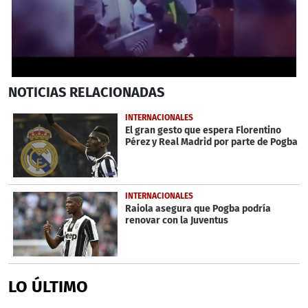
0
NOTICIAS
RELACIONADAS
seconds
of
33
INTERNACIONALES
seconds
El gran gesto que espera Florentino
Pérez y Real Madrid por parte de Pogba
INTERNACIONALES
Raiola asegura que Pogba podría
renovar con la Juventus
LO ÚLTIMO