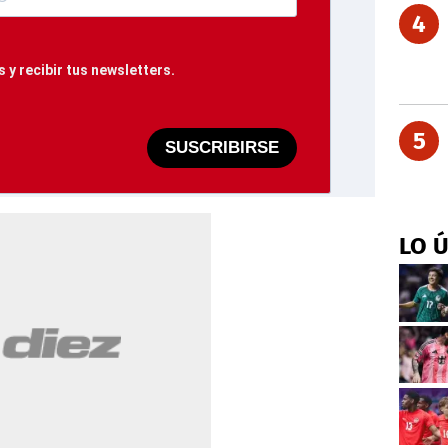
4
 y recibir tus newsletters.
5
SUSCRIBIRSE
LO 