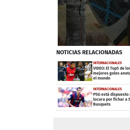
0
NOTICIAS
RELACIONADAS
seconds
of
47
INTERNACIONALES
seconds
Volume
VIDEO: El Top5 de lo
0%
mejores goles anot
el mundo
INTERNACIONALES
PSG está dispuesto 
locura por fichar a 
Busquets