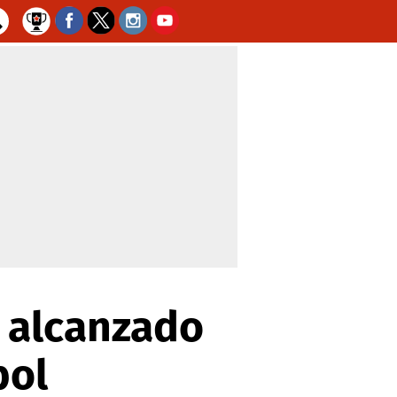
r alcanzado
bol