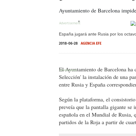
Ayuntamiento de Barcelona impide p
X
X
X
X
España jugará ante Rusia por los octavo
2018-06-28
AGENCIA EFE
El Ayuntamiento de Barcelona ha d
Selección' la instalación de una pa
entre Rusia y España correspondien
Según la plataforma, el consistorio
preveía que la pantalla gigante se i
española en el Mundial de Rusia, q
partidos de la Roja a partir de cuart