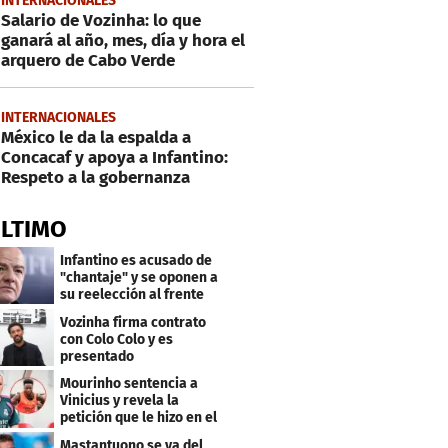
INTERNACIONALES
Salario de Vozinha: lo que
ganará al año, mes, día y hora el
arquero de Cabo Verde
INTERNACIONALES
México le da la espalda a
Concacaf y apoya a Infantino:
Respeto a la gobernanza
ÚLTIMO
Infantino es acusado de
"chantaje" y se oponen a
su reelección al frente
de la FIFA
Vozinha firma contrato
con Colo Colo y es
presentado
oficialmente: su salario
Mourinho sentencia a
Vinicius y revela la
petición que le hizo en el
Real Madrid
Mastantuono se va del