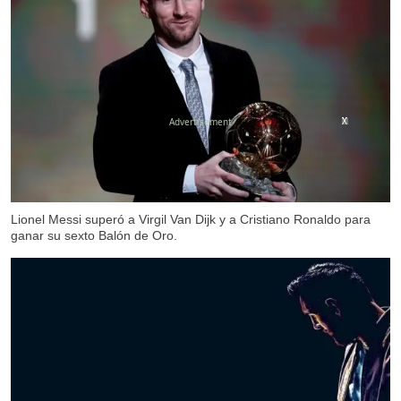
X
X
X
X
Lionel Messi superó a Virgil Van Dijk y a Cristiano Ronaldo para
ganar su sexto Balón de Oro.