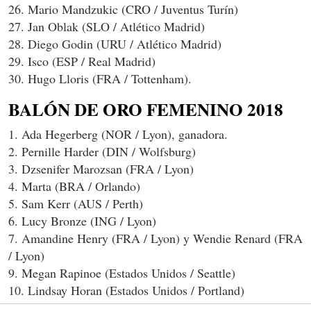
26. Mario Mandzukic (CRO / Juventus Turín)
27. Jan Oblak (SLO / Atlético Madrid)
28. Diego Godin (URU / Atlético Madrid)
29. Isco (ESP / Real Madrid)
30. Hugo Lloris (FRA / Tottenham).
BALÓN DE ORO FEMENINO 2018
1. Ada Hegerberg (NOR / Lyon), ganadora.
2. Pernille Harder (DIN / Wolfsburg)
3. Dzsenifer Marozsan (FRA / Lyon)
4. Marta (BRA / Orlando)
5. Sam Kerr (AUS / Perth)
6. Lucy Bronze (ING / Lyon)
7. Amandine Henry (FRA / Lyon) y Wendie Renard (FRA
/ Lyon)
9. Megan Rapinoe (Estados Unidos / Seattle)
10. Lindsay Horan (Estados Unidos / Portland)
11. Lieke Martens (HOL / FC Barcelona)