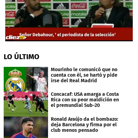
0
seconds
of
LO ÚLTIMO
45
seconds
Mourinho le comunicó que no
cuenta con él, se hartó y pide
irse del Real Madrid
Concacaf: USA amarga a Costa
Rica con su peor maldición en
el premundial Sub-20
Ronald Araújo da el bombazo:
deja Barcelona y firma por el
club menos pensado