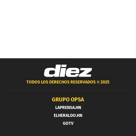
TODOS LOS DERECHOS RESERVADOS ®
2025
GRUPO OPSA
LAPRENSA.HN
ELHERALDO.HN
GOTV