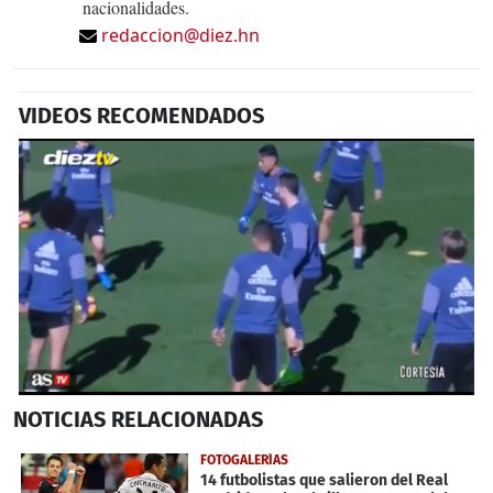
nacionalidades.
redaccion@diez.hn
VIDEOS RECOMENDADOS
0
NOTICIAS
RELACIONADAS
seconds
of
32
FOTOGALERÍAS
seconds
14 futbolistas que salieron del Real