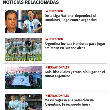
NOTICIAS
RELACIONADAS
seconds
of
1
LA SELECCIÓN
minute,
De la Liga Nacional dependerá si
43
Honduras juega contra Argentina
seconds
LA SELECCIÓN
Argentina invita a Honduras para jugar
amistoso en Buenos Aires
INTERNACIONALES
Gais, bisexuales y trans, sin lugar en el
fútbol argentino
INTERNACIONALES
Messi regresa a la selección de
Argentina, Tevez quedó fuera