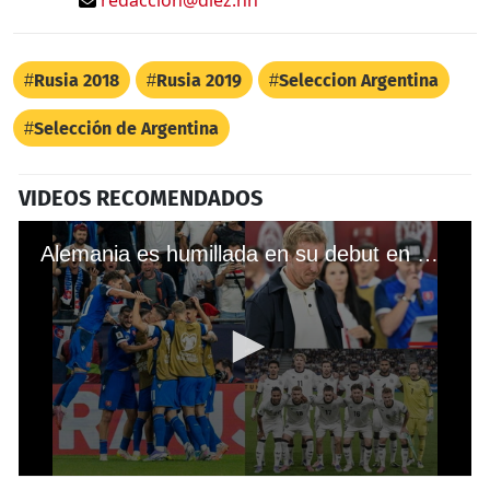
Rusia 2018
Rusia 2019
Seleccion Argentina
Selección de Argentina
VIDEOS RECOMENDADOS
Alemania es humillada en su debut en Eliminatorias Mundialistas ante selección modesta
0