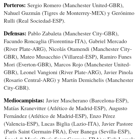
Porteros:
Sergio Romero (Manchester United-GBR),
Nahuel Guzmán (Tigres de Monterrey-MEX) y Gerónimo
Rulli (Real Sociedad-ESP).
Defensas:
Pablo Zabaleta (Manchester City-GBR),
Facundo Roncaglia (Fiorentina-ITA), Gabriel Mercado
(River Plate-ARG), Nicolás Otamendi (Manchester City-
GBR), Mateo Musacchio (Villareal-ESP), Ramiro Funes
Mori (Everton-GBR), Marcos Rojo (Manchester United-
GBR), Leonel Vangioni (River Plate-ARG), Javier Pinola
(Rosario Central-ARG) y Martín Demichelis (Manchester
City-GBR).
Mediocampistas:
Javier Mascherano (Barcelona-ESP),
Matías Kranevitter (Atlético de Madrid-ESP), Augusto
Fernández (Atlético de Madrid-ESP), Enzo Pérez
(Valencia-ESP), Lucas Biglia (Lazio-ITA), Javier Pastore
(París Saint Germain-FRA), Éver Banega (Sevilla-ESP),
Ángel di María (París Saint Germain-FRA) y Erik Lamela