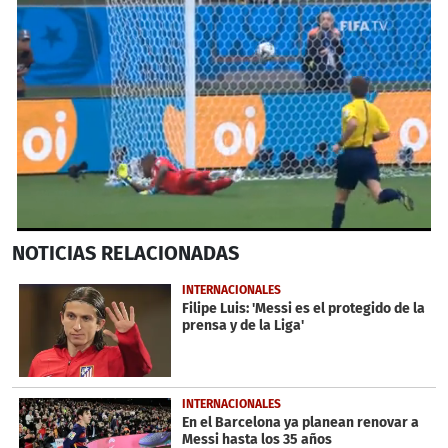
0
NOTICIAS
RELACIONADAS
seconds
of
33
INTERNACIONALES
seconds
Filipe Luis: 'Messi es el protegido de la
prensa y de la Liga'
INTERNACIONALES
En el Barcelona ya planean renovar a
Messi hasta los 35 años