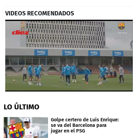
VIDEOS RECOMENDADOS
0
seconds
of
LO ÚLTIMO
2
minutes,
10
Golpe certero de Luis Enrique:
seconds
se va del Barcelona para
jugar en el PSG