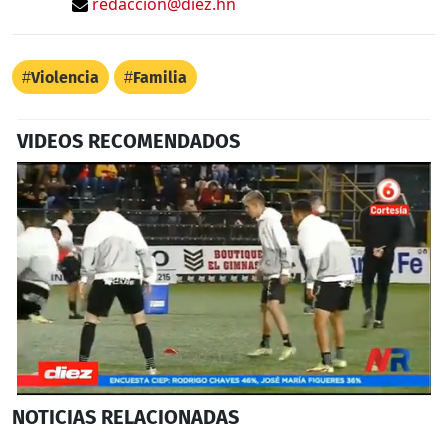
redaccion@diez.hn
Violencia
Familia
VIDEOS RECOMENDADOS
0
NOTICIAS
RELACIONADAS
seconds
of