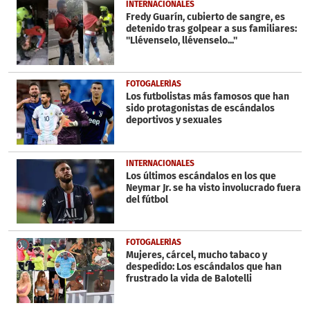
1
INTERNACIONALES
minute,
Fredy Guarín, cubierto de sangre, es
17
detenido tras golpear a sus familiares:
seconds
''Llévenselo, llévenselo...''
FOTOGALERÍAS
Los futbolistas más famosos que han
sido protagonistas de escándalos
deportivos y sexuales
INTERNACIONALES
Los últimos escándalos en los que
Neymar Jr. se ha visto involucrado fuera
del fútbol
FOTOGALERÍAS
Mujeres, cárcel, mucho tabaco y
despedido: Los escándalos que han
frustrado la vida de Balotelli