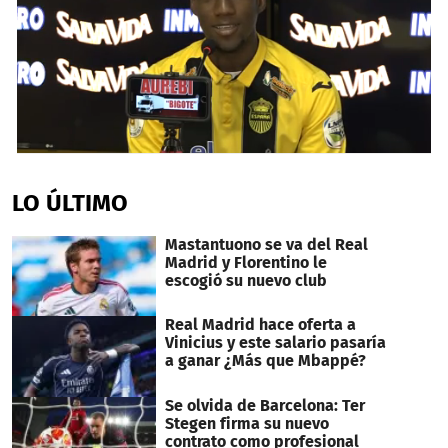
0
seconds
of
LO ÚLTIMO
1
minute,
10
Mastantuono se va del Real
seconds
Madrid y Florentino le
escogió su nuevo club
Real Madrid hace oferta a
Vinicius y este salario pasaría
a ganar ¿Más que Mbappé?
Se olvida de Barcelona: Ter
Stegen firma su nuevo
contrato como profesional