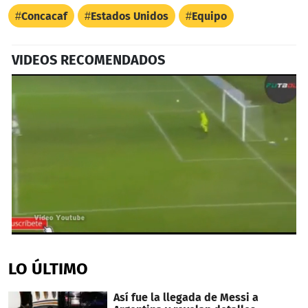
Concacaf
Estados Unidos
Equipo
VIDEOS RECOMENDADOS
0
seconds
of
LO ÚLTIMO
22
seconds
Así fue la llegada de Messi a