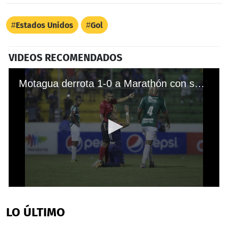
Estados Unidos
Gol
VIDEOS RECOMENDADOS
Motagua derrota 1-0 a Marathón con solitario gol de Marco Tulio Vega
0
seconds
of
LO ÚLTIMO
21
seconds