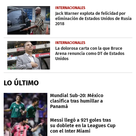
of
22
INTERNACIONALES
seconds
Jack Warner explota de felicidad por
eliminación de Estados Unidos de Rusia
2018
INTERNACIONALES
La dolorosa carta con la que Bruce
Arena renuncia como DT de Estados
Unidos
LO ÚLTIMO
Mundial Sub-20: México
clasifica tras humillar a
Panamá
Messi llegó a 921 goles tras
su doblete en la Leagues Cup
con el Inter Miami