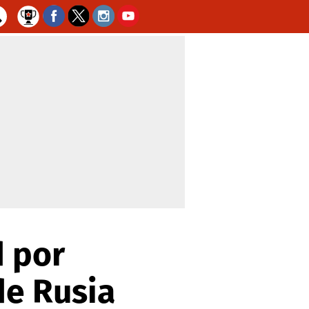
d por
de Rusia