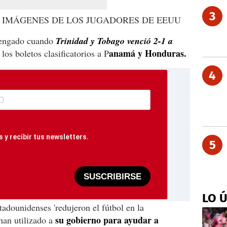
3
 IMÁGENES DE LOS JUGADORES DE EEUU
vengado cuando
Trinidad y Tobago venció 2-1 a
anamá y Honduras.
los boletos clasificatorios a P
4
 y recibir tus newsletters.
5
SUSCRIBIRSE
LO 
tadounidenses 'redujeron el fútbol en la
su gobierno para ayudar a
an utilizado a