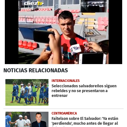
0
NOTICIAS
RELACIONADAS
seconds
of
2
INTERNACIONALES
minutes,
Seleccionados salvadoreños siguen
15
rebeldes y no se presentaron a
seconds
entrenar
CENTROAMÉRICA
Faitelson sobre El Salvador: 'Ya están
'perdiendo', mucho antes de llegar al