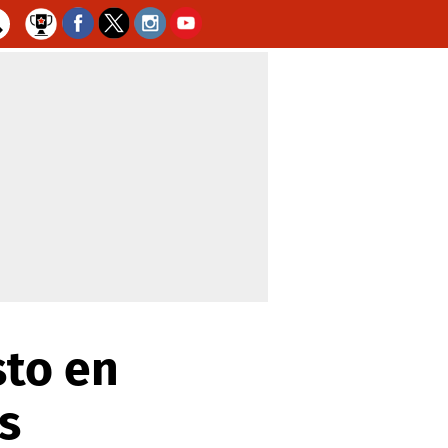
sto en
s