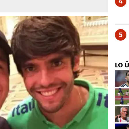
4
5
LO 