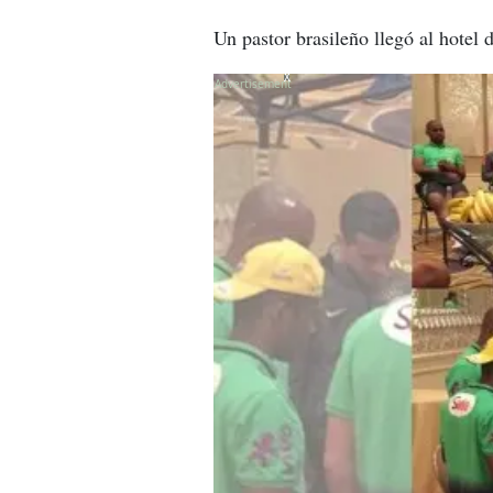
Un pastor brasileño llegó al hotel 
X
X