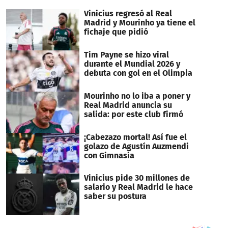
minutes,
36
Vinicius regresó al Real
seconds
Madrid y Mourinho ya tiene el
fichaje que pidió
Tim Payne se hizo viral
durante el Mundial 2026 y
debuta con gol en el Olimpia
Mourinho no lo iba a poner y
Real Madrid anuncia su
salida: por este club firmó
¡Cabezazo mortal! Así fue el
golazo de Agustín Auzmendi
con Gimnasia
Vinicius pide 30 millones de
salario y Real Madrid le hace
saber su postura