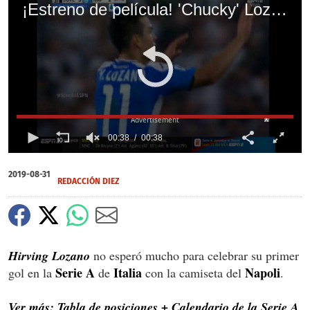
¡Estreno de película! 'Chucky' Lozano debuta con el Napoli goleando a la Juventus de Cristiano Ronaldo
X
00:38
00:38
0
seconds
2019-08-31
of
REDACCIÓN DIEZ
0
seconds
Hirving Lozano
no esperó mucho para celebrar su primer
Serie A
Italia
Napoli
gol en la
de
con la camiseta del
.
Ver más: Tabla de posiciones + Calendario de la Serie A