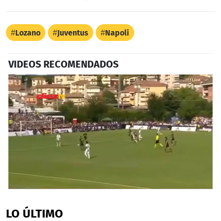
Lozano
Juventus
Napoli
VIDEOS RECOMENDADOS
0
seconds
of
LO ÚLTIMO
2