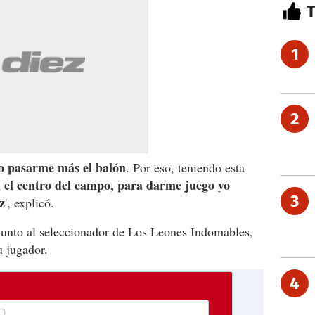
1
2
o pasarme más el balón
. Por eso, teniendo esta
n el centro del campo, para darme juego yo
3
z
', explicó.
 junto al seleccionador de Los Leones Indomables,
u jugador.
4