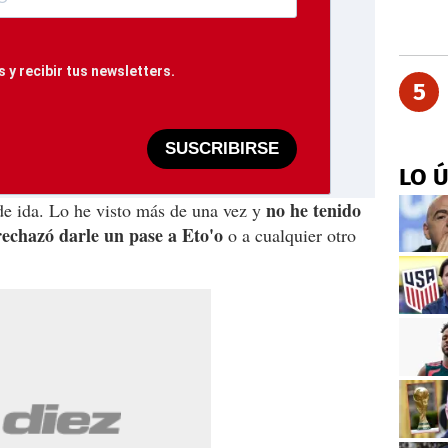
 y recibir tus newsletters.
5
SUSCRIBIRSE
LO 
no he tenido
de ida. Lo he visto más de una vez y
rechazó darle un pase a Eto'o
o a cualquier otro