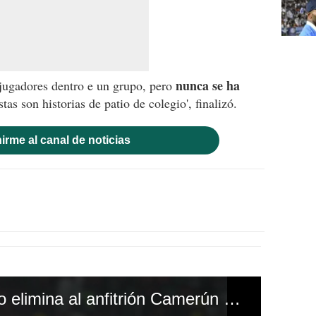
nunca se ha
 jugadores dentro e un grupo, pero
stas son historias de patio de colegio', finalizó.
irme al canal de noticias
La selección de Egipto elimina al anfitrión Camerún y jugará la final de la Copa Africana contra Senegal