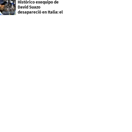
Histórico exequipo de
Mundial
David Suazo
desapareció en Italia: el
fin de una era