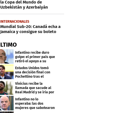
la Copa del Mundo de
Uzbekistán y Azerbaiyán
INTERNACIONALES
Mundial Sub-20: Canadá echa a
Jamaica y consigue su boleto
ÚLTIMO
Infantino recibe duro
golpe: el primer país que
retiró el apoyo a su
reelección
Estados Unidos tomó
una decisión final con
Pochettino tras el
Mundial
Vinicius recibe la
llamada que sacude al
Real Madrid y se iría por
este salario
Infantino no lo
esperaba: las dos
mujeres que sabotearon
sus planes con el