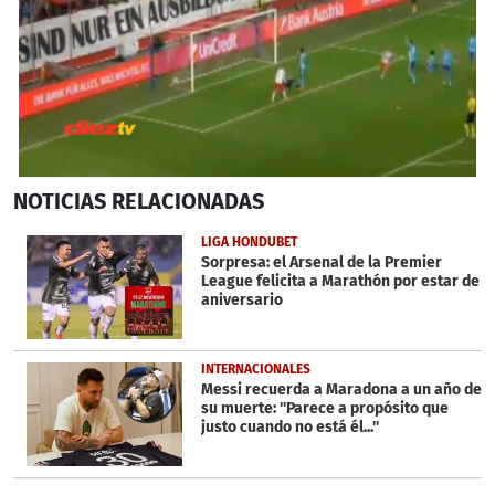
0
NOTICIAS
RELACIONADAS
seconds
of
39
LIGA HONDUBET
seconds
Sorpresa: el Arsenal de la Premier
League felicita a Marathón por estar de
aniversario
INTERNACIONALES
Messi recuerda a Maradona a un año de
su muerte: ''Parece a propósito que
justo cuando no está él...''