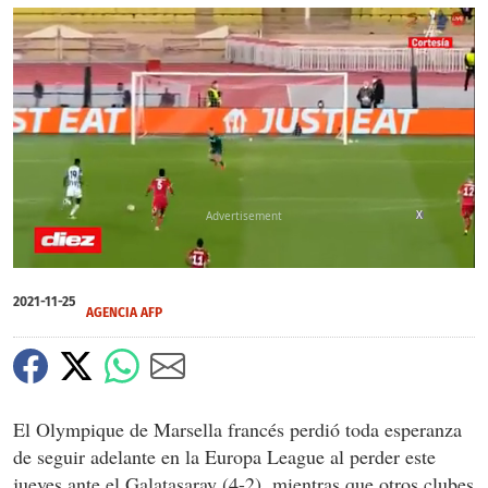
X
0
of
2021-11-25
1
AGENCIA AFP
minute,
29
seconds
El Olympique de Marsella francés perdió toda esperanza
de seguir adelante en la Europa League al perder este
jueves ante el Galatasaray (4-2), mientras que otros clubes