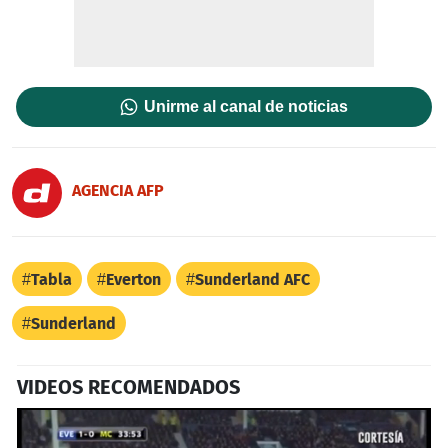
Unirme al canal de noticias
AGENCIA AFP
Tabla
Everton
Sunderland AFC
Sunderland
VIDEOS RECOMENDADOS