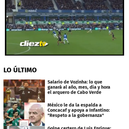
0
seconds
of
LO ÚLTIMO
43
seconds
Salario de Vozinha: lo que
ganará al año, mes, día y hora
el arquero de Cabo Verde
México le da la espalda a
Concacaf y apoya a Infantino:
"Respeto a la gobernanza"
Golpe certero de Luis Enrique: