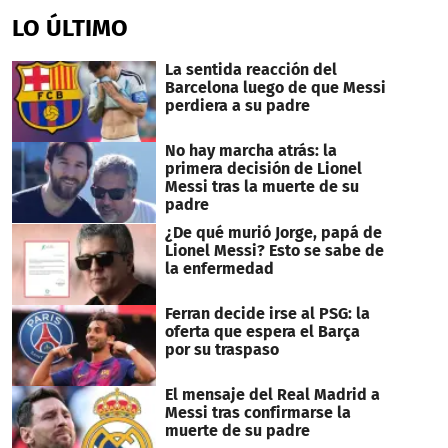
seconds
of
LO ÚLTIMO
32
seconds
La sentida reacción del
Barcelona luego de que Messi
perdiera a su padre
No hay marcha atrás: la
primera decisión de Lionel
Messi tras la muerte de su
padre
¿De qué murió Jorge, papá de
Lionel Messi? Esto se sabe de
la enfermedad
Ferran decide irse al PSG: la
oferta que espera el Barça
por su traspaso
El mensaje del Real Madrid a
Messi tras confirmarse la
muerte de su padre