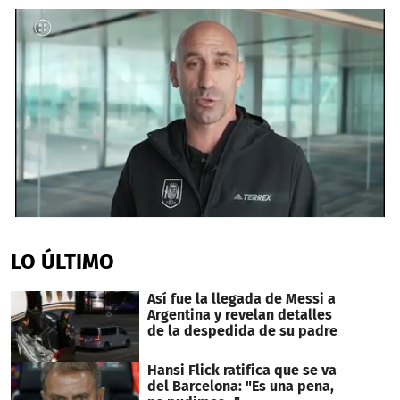
0
seconds
of
LO ÚLTIMO
2
minutes,
1
Así fue la llegada de Messi a
second
Argentina y revelan detalles
de la despedida de su padre
Hansi Flick ratifica que se va
del Barcelona: "Es una pena,