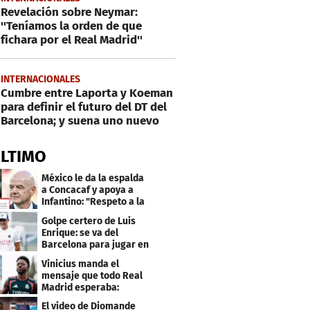
Revelación sobre Neymar:
''Teníamos la orden de que
fichara por el Real Madrid''
INTERNACIONALES
Cumbre entre Laporta y Koeman
para definir el futuro del DT del
Barcelona; y suena uno nuevo
ÚLTIMO
México le da la espalda
a Concacaf y apoya a
Infantino: "Respeto a la
gobernanza"
Golpe certero de Luis
Enrique: se va del
Barcelona para jugar en
el PSG
Vinicius manda el
mensaje que todo Real
Madrid esperaba:
"Mourinho..."
El video de Diomande