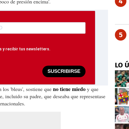
4
 poco de presión encima'.
5
 y recibir tus newsletters.
LO 
SUSCRIBIRSE
no tiene miedo
 los 'bleus', sostiene que
y que
e, incluido su padre, que deseaba que representase
ernacionales.